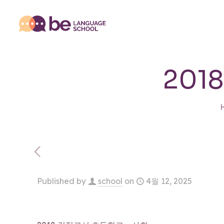
201
Published by
school
on
4월 12, 2025